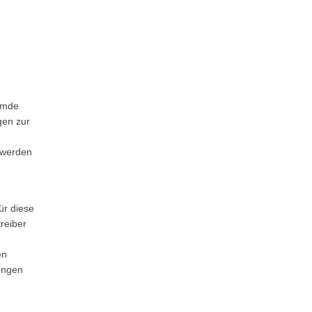
remde
gen zur
ntwerden
ür diese
reiber
en
ungen