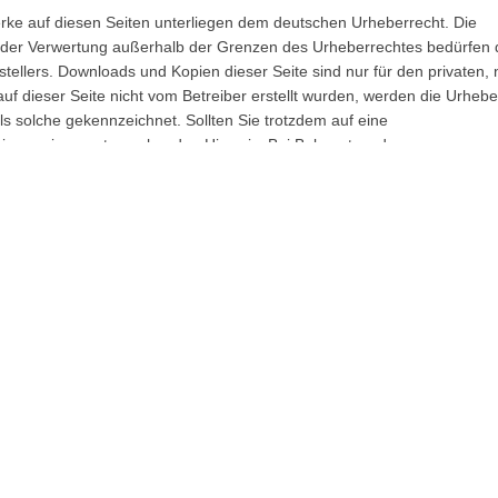
Werke auf diesen Seiten unterliegen dem deutschen Urheberrecht. Die
Art der Verwertung außerhalb der Grenzen des Urheberrechtes bedürfen 
stellers. Downloads und Kopien dieser Seite sind nur für den privaten, 
uf dieser Seite nicht vom Betreiber erstellt wurden, werden die Urheb
als solche gekennzeichnet. Sollten Sie trotzdem auf eine
wir um einen entsprechenden Hinweis. Bei Bekanntwerden von
ehend entfernen.
 persönlichen Daten sehr ernst. Wir behandeln Ihre personenbezogene
chutzvorschriften sowie dieser Datenschutzerklärung.
Angabe personenbezogener Daten möglich. Soweit auf unseren Seiten
ft oder E-Mail-Adressen) erhoben werden, erfolgt dies, soweit möglic
ausdrückliche Zustimmung nicht an Dritte weitergegeben.
nternet (z.B. bei der Kommunikation per E-Mail) Sicherheitslücken auf
durch Dritte ist nicht möglich.
e Analytics
s Google Analytics. Anbieter ist die Google Inc. 1600 Amphitheatre P
ndet sog. „Cookies“. Das sind Textdateien, die auf Ihrem Computer
ng der Website durch Sie ermöglichen. Die durch den Cookie erzeugte