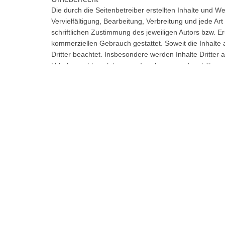
Die durch die Seitenbetreiber erstellten Inhalte und 
Vervielfältigung, Bearbeitung, Verbreitung und jede 
schriftlichen Zustimmung des jeweiligen Autors bzw. Er
kommerziellen Gebrauch gestattet. Soweit die Inhalte a
Dritter beachtet. Insbesondere werden Inhalte Dritter 
Urheberrechtsverletzung aufmerksam werden, bitten 
Rechtsverletzungen werden wir derartige Inhalte umg
Datenschutz
Die Betreiber dieser Seiten nehmen den Schutz Ihrer
vertraulich und entsprechend der gesetzlichen Datens
Die Nutzung unserer Webseite ist in der Regel ohne 
personenbezogene Daten (beispielsweise Name, Anschri
auf freiwilliger Basis. Diese Daten werden ohne Ihre 
Wir weisen darauf hin, dass die Datenübertragung im I
kann. Ein lückenloser Schutz der Daten vor dem Zugriff 
Datenschutzerklärung für die Nutzung von Googl
Diese Website nutzt Funktionen des Webanalysedienste
Mountain View, CA 94043, USA. Google Analytics verwe
gespeichert werden und die eine Analyse der Benutzu